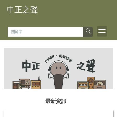
跳
中正之聲
到
主
要
內
容
區
最新資訊